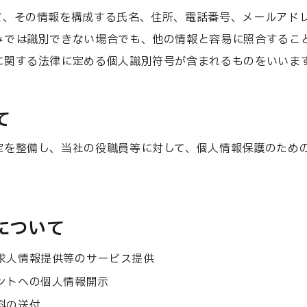
て、その情報を構成する氏名、住所、電話番号、メールアド
みでは識別できない場合でも、他の情報と容易に照合するこ
に関する法律に定める個人識別符号が含まれるものをいいま
て
トップ
TOP
定を整備し、当社の役職員等に対して、個人情報保護のため
企業案内
COMPANY
について
代表あいさつ
企業理念
会社概要
沿革
求人情報提供等のサービス提供
事業紹介
BUSINESS
ントへの個人情報開示
料の送付