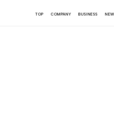
TOP
COMPANY
BUSINESS
NEW
代表あいさつ
第一
企業理念
モバ
会社概要
フー
沿革
フィ