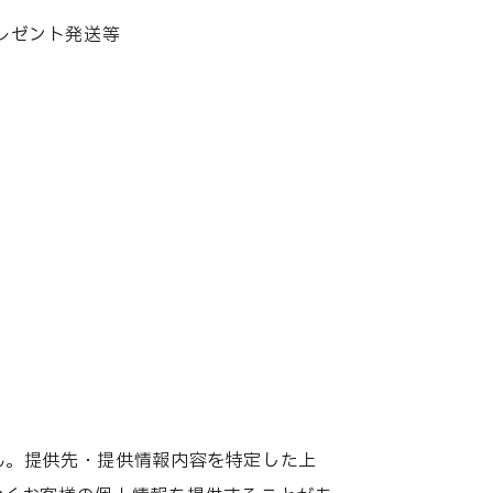
ジネス事業部
フィジカルサポート事業部
レゼント発送等
UIT
。
ん。提供先・提供情報内容を特定した上