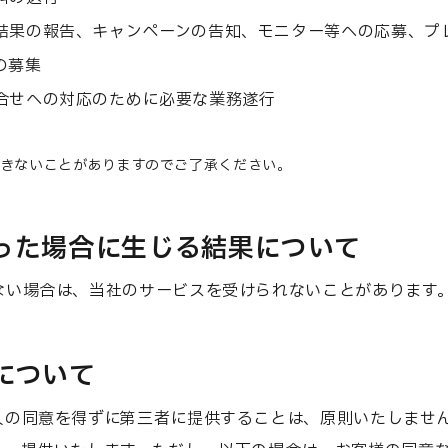
第一事業部
モバイル販売事業部
フードビ
結果の報告、キャンペーンの告知、モニター等への応募、プ
教育事業部
シェアオフィス事業部
の募集
ニュース
採用情報
合せへの対応のために必要な業務遂行
NEWS
RECR
お問い合わせ
きないことがありますのでご了承ください。
CONTACT
かった場合に生じる結果について
ない場合は、当社のサービスを受けられないことがあります
個人情報保護方針
コーワソニア株式会社
供について
人の同意を得ずに第三者に提供することは、原則いたしませ