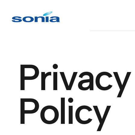
P
r
i
v
a
c
y
P
o
l
i
c
y